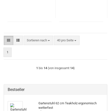
Sortieren nach
pro Seite
Sortieren nach
40 pro Seite
1
1
bis
14
(von insgesamt
14
)
Bestseller
Gartenstuhl 62 cm Teakholz ergonomisch
wetterfest