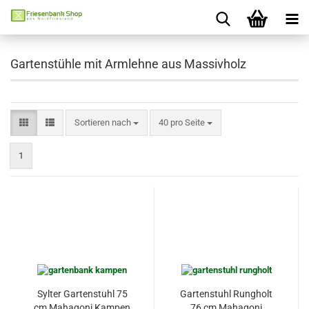
Gartenstühle mit Armlehne aus Massivholz
Sortieren nach
pro Seite
Sortieren nach
40 pro Seite
1
Sylter Gartenstuhl 75
Gartenstuhl Rungholt
cm Mahagoni Kampen
76 cm Mahagoni