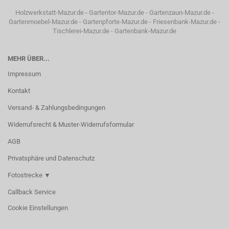
Holzwerkstatt-Mazur.de
-
Gartentor-Mazur.de
-
Gartenzaun-Mazur.de
-
Gartenmoebel-Mazur.de
-
Gartenpforte-Mazur.de
-
Friesenbank-Mazur.de
-
Tischlerei-Mazur.de
-
Gartenbank-Mazur.de
MEHR ÜBER...
Impressum
Kontakt
Versand- & Zahlungsbedingungen
Widerrufsrecht & Muster-Widerrufsformular
AGB
Privatsphäre und Datenschutz
Fotostrecke ▼
Callback Service
Cookie Einstellungen