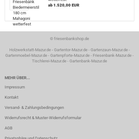
ab 1.520,00 EUR
©
friesenbankshop.de
Holzwerkstatt-Mazur.de
-
Gartentor-Mazur.de
-
Gartenzaun-Mazur.de
-
Gartenmoebel-Mazur.de
-
Gartenpforte-Mazur.de
-
Friesenbank-Mazur.de
-
Tischlerei-Mazur.de
-
Gartenbank-Mazur.de
MEHR ÜBER...
Impressum
Kontakt
Versand- & Zahlungsbedingungen
Widerrufsrecht & Muster-Widerrufsformular
AGB
Privatsphäre und Datenschutz