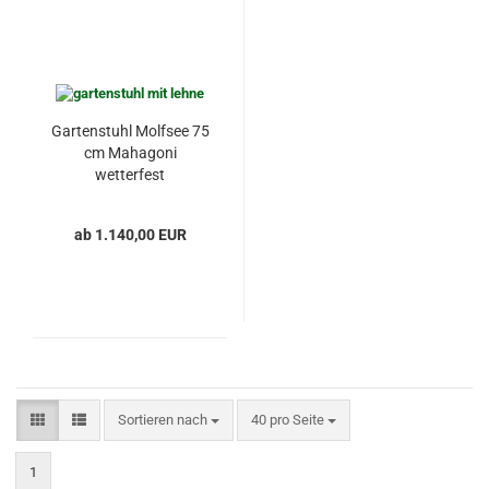
Gartenstuhl Molfsee 75
cm Mahagoni
wetterfest
ab 1.140,00 EUR
Sortieren nach
pro Seite
Sortieren nach
40 pro Seite
1