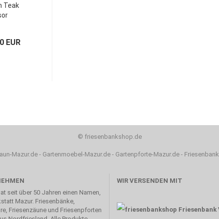
m Teak
sor
00 EUR
©
friesenbankshop.de
aun-Mazur.de
-
Gartenmoebel-Mazur.de
-
Gartenpforte-Mazur.de
-
Friesenbank
NEHMEN
WIR VERSENDEN MIT
hat seit über 50 Jahren einen Namen,
statt Mazur. Friesenbänke,
re, Friesenzäune und Friesenpforten
aus Nordfriesland. Alle Produkte