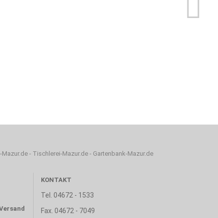
-Mazur.de
-
Tischlerei-Mazur.de
-
Gartenbank-Mazur.de
KONTAKT
Tel. 04672 - 1533
Fax. 04672 - 7049