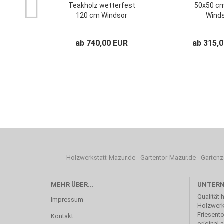
Teakholz wetterfest
50x50 c
120 cm Windsor
Wind
ab 740,00 EUR
ab 315,
Holzwerkstatt-Mazur.de
-
Gartentor-Mazur.de
-
Gartenz
MEHR ÜBER...
UNTER
Qualität 
Impressum
Holzwerk
Friesento
Kontakt
original 