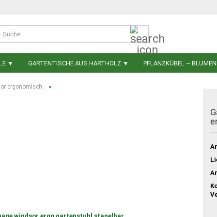
Suche...
LE ▼
GARTENTISCHE AUS HARTHOLZ ▼
PFLANZKÜBEL ~ BLUME
»
sor ergonomisch
G
e
Ar
Li
Ar
Ko
V