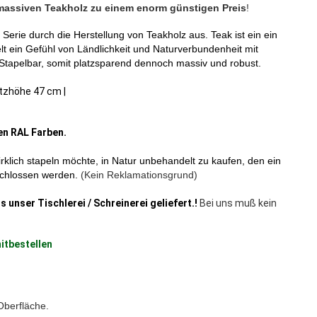
massiven Teakholz zu einem enorm günstigen Preis
!
erie durch die Herstellung von Teakholz aus. Teak ist ein ein
t ein Gefühl von Ländlichkeit und Naturverbundenheit mit
tapelbar, somit platzsparend dennoch massiv und robust.
itzhöhe 47 cm |
len RAL Farben.
klich stapeln möchte, in Natur unbehandelt zu kaufen, den ein
schlossen werden.
(Kein Reklamationsgrund)
s unser Tischlerei / Schreinerei geliefert.!
Bei uns muß kein
itbestellen
Oberfläche.