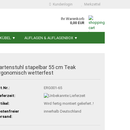
Kundenlogin
Merkzettel
Ihr Warenkorb
0,00 EUR
NKÜBEL ▼
AUFLAGEN & AUFLAGENBOX ▼
artenstuhl stapelbar 55 cm Teak
rgonomisch wetterfest
t.Nr.:
ERG001-65
eferzeit:
tikel:
Wird fertig montiert geliefert..!
stenfreier
innerhalb Deutschland
ersand: