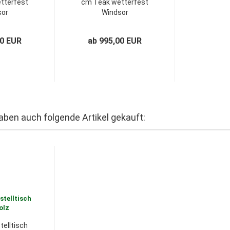
tterfest
cm Teak wetterfest
sor
Windsor
00 EUR
ab 995,00 EUR
haben auch folgende Artikel gekauft:
telltisch