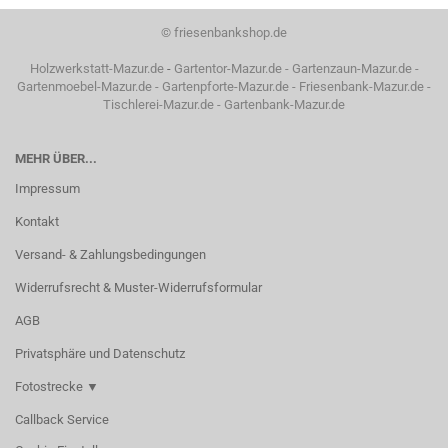
©
friesenbankshop.de
Holzwerkstatt-Mazur.de
-
Gartentor-Mazur.de
-
Gartenzaun-Mazur.de
-
Gartenmoebel-Mazur.de
-
Gartenpforte-Mazur.de
-
Friesenbank-Mazur.de
-
Tischlerei-Mazur.de
-
Gartenbank-Mazur.de
MEHR ÜBER...
Impressum
Kontakt
Versand- & Zahlungsbedingungen
Widerrufsrecht & Muster-Widerrufsformular
AGB
Privatsphäre und Datenschutz
Fotostrecke ▼
Callback Service