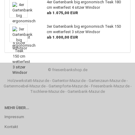
4er Gartenbank big ergonomisch Teak 180
cm wetterfest 4 sitzer Windsor
ab 1.075,00 EUR
3er Gartenbank big ergonomisch Teak 150
cm wetterfest 3 sitzer Windsor
ab 1.000,00 EUR
©
friesenbankshop.de
Holzwerkstatt-Mazur.de
-
Gartentor-Mazur.de
-
Gartenzaun-Mazur.de
-
Gartenmoebel-Mazur.de
-
Gartenpforte-Mazur.de
-
Friesenbank-Mazur.de
-
Tischlerei-Mazur.de
-
Gartenbank-Mazur.de
MEHR ÜBER...
Impressum
Kontakt