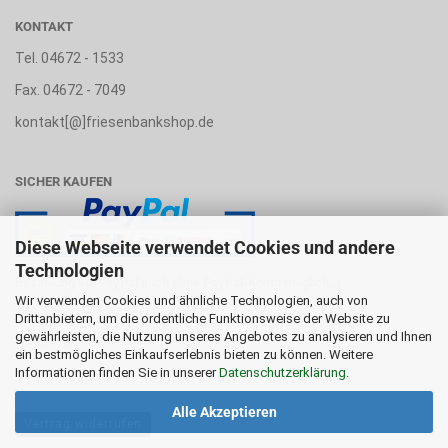
KONTAKT
Tel. 04672 - 1533
Fax. 04672 - 7049
kontakt[@]friesenbankshop.de
SICHER KAUFEN
Diese Webseite verwendet Cookies und andere
Technologien
Bezahlung via PayPal auch ohne PayPal-Konto möglich..!
Wir verwenden Cookies und ähnliche Technologien, auch von
- Rechnungskauf - SEPA Lastschrift
Drittanbietern, um die ordentliche Funktionsweise der Website zu
gewährleisten, die Nutzung unseres Angebotes zu analysieren und Ihnen
- Kreditkarte - Vorkasse
ein bestmögliches Einkaufserlebnis bieten zu können. Weitere
Informationen finden Sie in unserer
Datenschutzerklärung
.
Alle Akzeptieren
Vertrag widerrufen