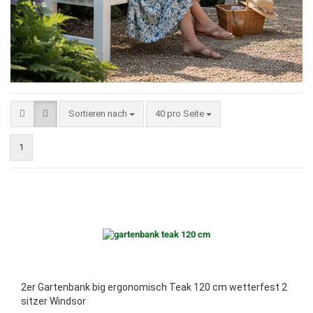
Sortieren nach
pro Seite
Sortieren nach
40 pro Seite
1
2er Gartenbank big ergonomisch Teak 120 cm wetterfest 2
sitzer Windsor