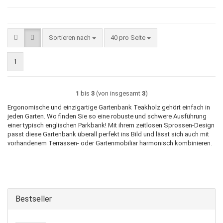
Sortieren nach
pro Seite
Sortieren nach
40 pro Seite
1
1
bis
3
(von insgesamt
3
)
Ergonomische und einzigartige Gartenbank Teakholz gehört einfach in
jeden Garten. Wo finden Sie so eine robuste und schwere Ausführung
einer typisch englischen Parkbank! Mit ihrem zeitlosen Sprossen-Design
passt diese Gartenbank überall perfekt ins Bild und lässt sich auch mit
vorhandenem Terrassen- oder Gartenmobiliar harmonisch kombinieren.
Bestseller