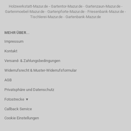
Holzwerkstatt-Mazur.de
-
Gartentor-Mazur.de
-
Gartenzaun-Mazur.de
-
Gartenmoebel-Mazur.de
-
Gartenpforte-Mazur.de
-
Friesenbank-Mazur.de
-
Tischlerei-Mazur.de
-
Gartenbank-Mazur.de
MEHR ÜBER...
Impressum
Kontakt
Versand- & Zahlungsbedingungen
Widerrufsrecht & Muster-Widerrufsformular
AGB
Privatsphäre und Datenschutz
Fotostrecke ▼
Callback Service
Cookie Einstellungen