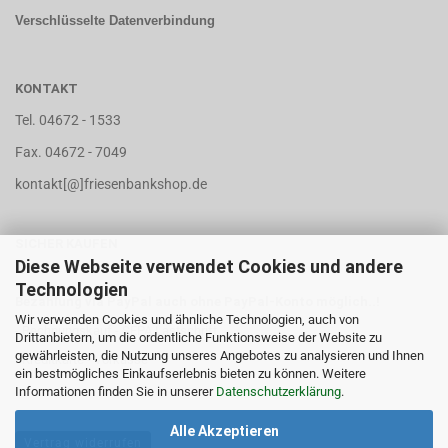
Verschlüsselte Datenverbindung
KONTAKT
Tel. 04672 - 1533
Fax. 04672 - 7049
kontakt[@]friesenbankshop.de
SICHER KAUFEN
Diese Webseite verwendet Cookies und andere
Technologien
Bezahlung via PayPal auch ohne PayPal-Konto möglich..!
Wir verwenden Cookies und ähnliche Technologien, auch von
- Rechnungskauf - SEPA Lastschrift
Drittanbietern, um die ordentliche Funktionsweise der Website zu
gewährleisten, die Nutzung unseres Angebotes zu analysieren und Ihnen
- Kreditkarte - Vorkasse
ein bestmögliches Einkaufserlebnis bieten zu können. Weitere
Informationen finden Sie in unserer
Datenschutzerklärung
.
Alle Akzeptieren
Vertrag widerrufen