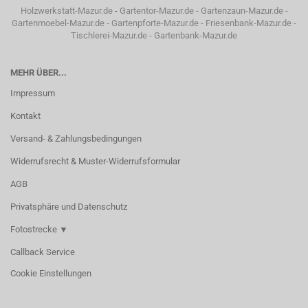
Holzwerkstatt-Mazur.de
-
Gartentor-Mazur.de
-
Gartenzaun-Mazur.de
-
Gartenmoebel-Mazur.de
-
Gartenpforte-Mazur.de
-
Friesenbank-Mazur.de
-
Tischlerei-Mazur.de
-
Gartenbank-Mazur.de
MEHR ÜBER...
Impressum
Kontakt
Versand- & Zahlungsbedingungen
Widerrufsrecht & Muster-Widerrufsformular
AGB
Privatsphäre und Datenschutz
Fotostrecke ▼
Callback Service
Cookie Einstellungen