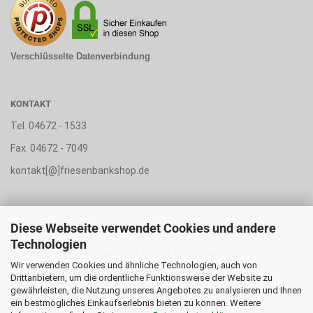
Verschlüsselte Datenverbindung
KONTAKT
Tel. 04672 - 1533
Fax. 04672 - 7049
kontakt[@]friesenbankshop.de
SICHER KAUFEN
Diese Webseite verwendet Cookies und andere
Technologien
Bezahlung via PayPal auch ohne PayPal-Konto möglich..!
Wir verwenden Cookies und ähnliche Technologien, auch von
- Rechnungskauf - SEPA Lastschrift
Drittanbietern, um die ordentliche Funktionsweise der Website zu
gewährleisten, die Nutzung unseres Angebotes zu analysieren und Ihnen
- Kreditkarte - Vorkasse
ein bestmögliches Einkaufserlebnis bieten zu können. Weitere