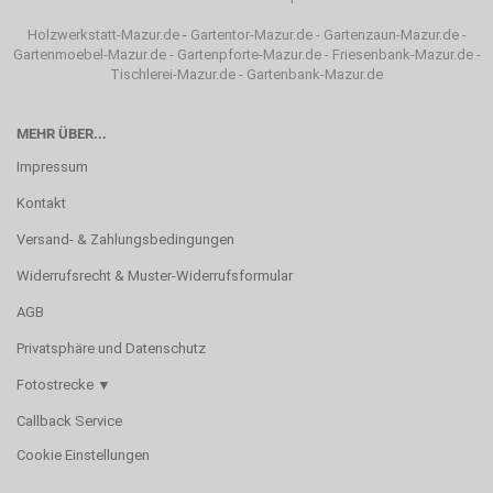
Holzwerkstatt-Mazur.de
-
Gartentor-Mazur.de
-
Gartenzaun-Mazur.de
-
Gartenmoebel-Mazur.de
-
Gartenpforte-Mazur.de
-
Friesenbank-Mazur.de
-
Tischlerei-Mazur.de
-
Gartenbank-Mazur.de
MEHR ÜBER...
Impressum
Kontakt
Versand- & Zahlungsbedingungen
Widerrufsrecht & Muster-Widerrufsformular
AGB
Privatsphäre und Datenschutz
Fotostrecke ▼
Callback Service
Cookie Einstellungen